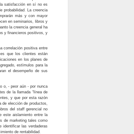
DÍA
a satisfacción en sí no es
La década que entra estará
e probabilidad. La creencia
marcada por la Inteligencia
comprarán más y con mayor
Artificial y sus derivados como
ecen en seminarios, libros y
chatbots y búsqueda visuales,
uanto la creencia general ha
póngase al tanto.
s y financieros positivos, y
A medida que 2020 avanza y se
correlación positiva entre
va terminando, el panorama
es que los clientes están
del marketing digital que abarca
icaciones en los planes de
SEO, redes sociales, marketing
agregado, estímulos para la
de contenido y que más está
paran el desempeño de sus
experimentando un cambio
dramático, uno que las empresas
ya no pueden ignorar.
 o, - peor aún - por nunca
es de la llamada “línea de
ntes, y que por esta razón
a de elección de productos,
ros del staff gerencial no
e este aislamiento entre la
res de marketing tales como
e identificar las verdaderas
imiento de rentabilidad.