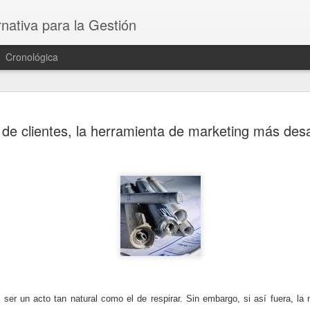
nativa para la Gestión
Cronológica
Planificaci
AUG
 de clientes, la herramienta de marketing más de
23
del mañan
El liderazgo exitoso en el 
hoy requerirá cultivar pensa
que puedan liderar de maner
al mismo tiempo posicionar 
siguiente.
A medida que la crisis del
ramificaciones a largo plazo
realización de autopsias y 
pueden parecer prematuras.
importante es demasiado c
 ser un acto tan natural como el de respirar. Sin embargo, si así fuera, la
sorpresa, y la próxima cri