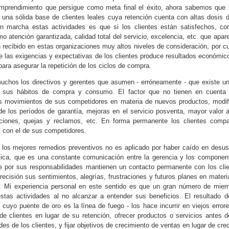
términos que han aparecido fruto
tradicional y conocido Feedback,
emprendimiento que persigue como meta final el éxito, ahora sabemos que l
de la revolución tecnológica: Big
y para este mes de octubre de
r una sólida base de clientes leales cuya retención cuenta con altas dosis d
Data, Machine Learning Industria
2020, traemos otro documento
n marcha estas actividades es que si los clientes están satisfechos, 
Claves para la gestión estratégica de las
CT
4.0, Transformación Digital. Y
sobre este aspecto de
o atención garantizada, calidad total del servicio, excelencia, etc. que apar
2
mucho se habla de transformación
organizaciones ante la Covid-19
importancia, máxime en em esta
n recibido en estas organizaciones muy altos niveles de consideración, por c
digital y muchos piensan que se
 vuelta a la normalidad y la capacidad para surgir con mayor fuerza
época del año en donde se
e las exigencias y expectativas de los clientes produce resultados económico
trata de tecnología, pero montar
penderá, significativamente, de la confianza que las compañías se
empiezan a preparar los cierres de
para asegurar la repetición de los ciclos de compra.
un CRM, un ERP o un BPM lo
yan ganado en la gestión de la crisis.
año y al mismo tiempo se
puede hacer cualquiera, la
hos los directivos y gerentes que asumen - erróneamente - que existe una 
elaboran las estimaciones para el
transformación digital significa
y sus hábitos de compra y consumo. El factor que no tienen en cuenta 
 crisis originada por la Covid-19 no tiene precedentes. Aunque a lo
2021.
mucho más que todo
s movimientos de sus competidores en materia de nuevos productos, modif
argo de la historia ha habido numerosos casos de pandemias, con
esto. Quédate con nosotros y
 de los períodos de garantía, mejoras en el servicio posventa, mayor valor 
stintos niveles de impacto y afectación, ninguna ha sido tan global ni
descubre qué es y qué no es la
aciones, quejas y reclamos, etc. En forma permanente los clientes com
n mediática.
Transformación Digital.
 con el de sus competidores.
¿Qué es VICA y por qué estas cuatro letras ayudan a
UL
los mejores remedios preventivos no es aplicado por haber caído en desuso
22
ica, que es una constante comunicación entre la gerencia y los component
las empresas a gestionar mejor la complejidad?
e por sus responsabilidades mantienen un contacto permanente con los clie
 actual situación que vive la humanidad producto del covid-19 ha
ecisión sus sentimientos, alegrías, frustraciones y futuros planes en materi
nerado diversas situaciones que dan a entender la fragilidad del
. Mi experiencia personal en este sentido es que un gran número de miemb
ndo actual y la falta de preparación para afrontar este tipo de
stas actividades al no alcanzar a entender sus beneficios. El resultado d
tuaciones a pesar de los avances de la tecnología, la ciencia y las
- cuyo puente de oro es la línea de fuego - los hace incurrir en viejos erro
omunicaciones.
 de clientes en lugar de su retención, ofrecer productos o servicios antes d
es de los clientes, y fijar objetivos de crecimiento de ventas en lugar de crec