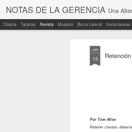
NOTAS DE LA GERENCIA
Una Alter
Clásica
Tarjetas
Revista
Mosaico
Barra Lateral
Instantáneas
JAN
Retención
13
Por Tom Wise
Retener clientes debería