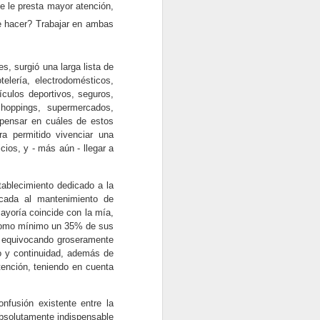
erá igual de sorprendente.
e le presta mayor atención,
de hacer? Trabajar en ambas
s, surgió una larga lista de
elería, electrodomésticos,
ículos deportivos, seguros,
shoppings,
supermercados,
 pensar en cuáles de estos
ra permitido vivenciar una
ios, y - más aún - llegar a
tablecimiento dedicado a la
dicada al mantenimiento de
ayoría coincide con la mía,
n como mínimo un 35% de sus
án equivocando groseramente
8 TENDENCIAS DE
OCT
to y continuidad, además de
2
MARKETING DIGITAL
tención, teniendo en cuenta
QUE NECESITA
CONOCER PARA
nfusión existente entre la
MANTENERSE AL
 absolutamente indispensable