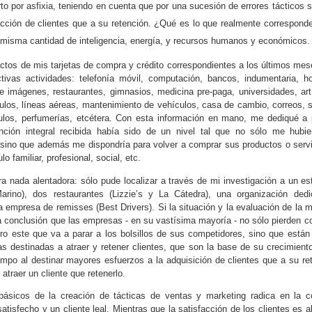
desarrolle, probablemente s
 por asfixia, teniendo en cuenta que por una sucesión de errores tácticos s
racción de clientes que a su retención. ¿Qué es lo que realmente correspon
a misma cantidad de inteligencia, energía, y recursos humanos y económicos.
ctos de mis tarjetas de compra y crédito correspondientes a los últimos mese
vas actividades: telefonía móvil, computación, bancos, indumentaria, hot
 e imágenes, restaurantes, gimnasios, medicina pre-paga, universidades, art
ulos, líneas aéreas, mantenimiento de vehículos, casa de cambio, correos, 
culos, perfumerías, etcétera. Con esta información en mano, me dediqué a
ención integral recibida había sido de un nivel tal que no sólo me hubie
sino que además me dispondría para volver a comprar sus productos o servic
o familiar, profesional, social, etc.
a nada alentadora: sólo pude localizar a través de mi investigación a un es
Marino), dos restaurantes (Lizzie’s y La Cátedra), una organización de
empresa de remisses (Best Drivers). Si la situación y la evaluación de la m
la conclusión que las empresas - en su vastísima mayoría - no sólo pierde
ero este que va a parar a los bolsillos de sus competidores, sino que est
Qué es la
Intente el Feedforward
DEC
NOV
cas destinadas a atraer y retener clientes, que son la base de su crecimien
7
7
Transformación Digital
en vez del Feedback
empo al destinar mayores esfuerzos a la adquisición de clientes que a su re
y cómo crear Digital
En la edición 093 de Oct/Nov de
traer un cliente que retenerlo.
Business?
2018, se publicó un interesante
artículo sobre las razones para
ásicos de la creación de tácticas de ventas y marketing radica en la co
Piensa en todos los nuevos
hacer Feedforward en lugar del
 satisfecho y un cliente leal. Mientras que la satisfacción de los clientes es