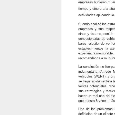
empresas hubieran muerto
tiempo y dinero a la at
actividades aplicando l
Cuando analicé los extra
empresas y sus respecti
cines y teatros, sonido
concesionarias de vehíc
bares, alquiler de vehí
establecimientos la at
experiencia memorable, 
recomendarlos a mi círcul
La conclusión no fue par
indumentaria (Alfredo 
vehículos (WERT), y una 
se llega rápidamente a 
ventas potenciales, din
Planeación Táctica:
JAN
sus estrategias y tácti
7
Características e
hacer un mal uso del ti
Importancia.
que cuesta 6 veces más a
La planeación táctica establece
Uno de los problemas b
los pasos específicos necesarios
definición de un cliente