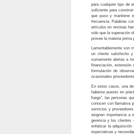
para implementar el plan
para cualquier tipo de 
estratégico de una empresa. Es
suficiente para construi
una extensión de la planeación
que puso y mantiene e
estratégica, y se crean planes
O
frecuencia. Palabras com
tácticos para todos los niveles de
artículos en revistas ha
una compañía. Las tácticas son
La
sido que la superación d
las acciones específicas, pero no
de
provee la materia prima 
muy detalladas, que se llevan a
ha
cabo para implementar la
Lamentablemente son muc
estrategia.
un cliente satisfecho 
La
sumamente alertas a lo
l
financiación, extensión
di
formulación de observ
ta
ocasionales proveedores
J
En estos casos, una de 
haberse puesto en práct
fuego”, las personas qu
La
conocen con llamativa pr
ge
servicios y proveedores
mu
asignan importancia a e
si
gerencia y los clientes 
c
enfatizar la adquisición
expectativas y necesidad