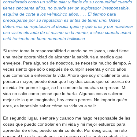
considerado como un sólido pilar y fiable de su comunidad cuando
tienes cincuenta años, no puede ser un explotador irresponsable,
esquina de corte a los veinticinco años. . . . El tiempo para
preocuparse por su reputación es antes de tener uno. Usted
determina su reputación al decidir quién y qué eres y por mantener
esa visión elevada de sí mismo en la mente, incluso cuando usted
está teniendo un buen momento bulliciosa.
Si usted toma la responsabilidad cuando se es joven, usted tiene
una mejor oportunidad de alcanzar la sabiduría a medida que
envejece. Para algunos de nosotros, se necesita mucho tiempo. A
veces siento que sólo después de cumplir sesenta y cinco años
que comencé a entender la vida. Ahora que soy oficialmente una
persona mayor, puedo decir que hay dos cosas que sé acerca de
mi vida. En primer lugar, se ha contenido muchas sorpresas. Mi
vida no salió como pensé que lo haría. Algunas cosas salieron
mejor de lo que imaginaba, hay cosas peores. No importa quién
eres, es imposible saber cómo su vida va a salir.
En segundo lugar, siempre y cuando me hago responsable de las
cosas que puedo controlar en mi vida y mi mejor esfuerzo para
aprender de ellos, puedo sentir contento. Por desgracia, mi reto
personal ha sido mantener a mí mismo de tratar de controlar las