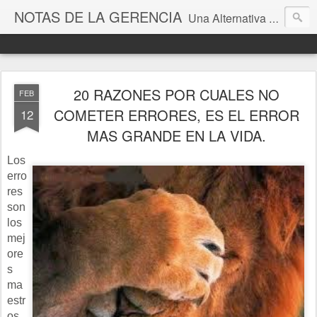
NOTAS DE LA GERENCIA
Una Alternativa para la Gestión
20 RAZONES POR CUALES NO
FEB
COMETER ERRORES, ES EL ERROR
12
MAS GRANDE EN LA VIDA.
Los
erro
res
son
los
mej
ore
s
ma
estr
os.