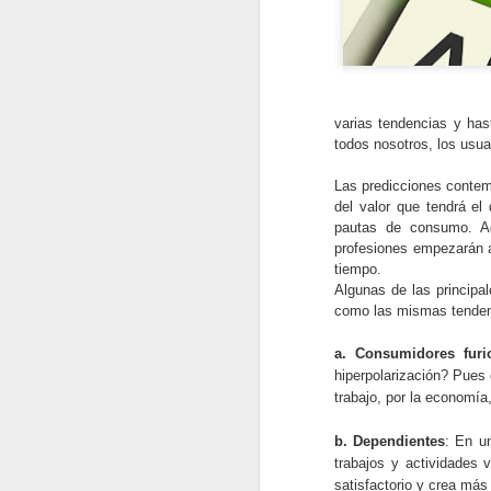
varias tendencias y ha
todos nosotros, los usua
Las predicciones contem
del valor que tendrá el
pautas de consumo. Ad
profesiones empezarán 
tiempo.
Algunas de las principa
como las mismas tendenc
a. Consumidores furi
Planeación Táctica:
JAN
hiperpolarización? Pues
7
Características e
trabajo, por la economía,
Importancia.
b. Dependientes
: En u
La planeación táctica establece
trabajos y actividades 
los pasos específicos necesarios
satisfactorio y crea más