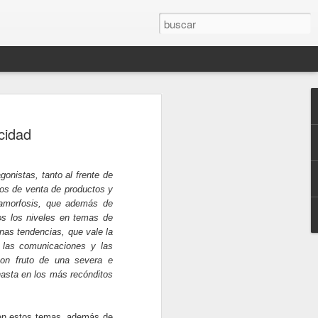
ón para la disrupción
cidad
a
entorno global de rápido movimiento de
dores creativos, flexibles y resilientes
onistas, tanto al frente de
a efectiva a través de la crisis actual y
os de venta de productos y
a su organización para sobrevivir a la
tamorfosis, que además de
os los niveles en temas de
nas tendencias, que vale la
 COVID-19 continúa desarrollándose y las
 las comunicaciones y las
 de la crisis siguen sin estar claras, la
son fruto de una severa e
la definición de las lecciones aprendidas
 hasta en los más recónditos
 Al mismo tiempo, una lección
lara: el COVID-19 tomó al mundo por
sis, independientemente de cómo se
 en estos temas, además de