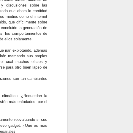
erá igual de sorprendente.
s y discusiones sobre las
rado que ahora la cantidad
los medios como el internet
nido, que difícilmente sobre
 concluido la generación de
as, los comportamientos de
de ellos solamente:
ue irán explotando, además
e irán marcando sus propias
el cual muchos oficios y
se para otro buen lapso de
 razones son tan cambiantes
climático. ¿Recuerdan la
8 TENDENCIAS DE
OCT
estén más enfadados: por el
2
MARKETING DIGITAL
QUE NECESITA
iamente reevaluando si sus
CONOCER PARA
 nuevo gadget. ¿Qué es más
MANTENERSE AL
esariales.