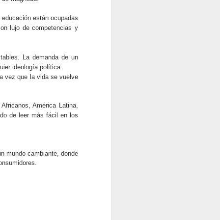
la educación están ocupadas
con lujo de competencias y
estables. La demanda de un
er ideología política.
da vez que la vida se vuelve
Africanos, América Latina,
do de leer más fácil en los
 un mundo cambiante, donde
consumidores.