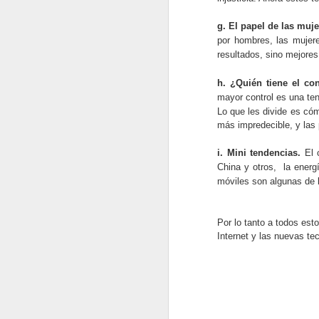
g. El papel de las muj
por hombres, las mujer
A
resultados, sino mejores
h. ¿Quién tiene el con
go
mayor control es una ten
i
Lo que les divide es cóm
ll
más impredecible, y las
i. Mini tendencias.
El c
China y otros, la energ
móviles son algunas de l
D
Por lo tanto a todos es
Internet y las nuevas te
de
r
la
h