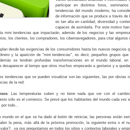
desarrolle, probablemente s
participar en distintos foros, seminario
tendencias del mundo moderno, ha conside
de información que se produce a través de 
es tan alta en cantidad, diversidad y conte
capaces de asimilarla. Por este motivo han
sta mini tendencias que impactarán, además de los negocios y las empres
rios, los clientes, los compradores, los cibernavegadores, para citar algunos 
plan desde las exigencias de los consumidores hasta los nuevos negocios q
 dinero y la aparición de "mini tendencias", es decir, pequeños grupos qu
emás se tendrán profundas transformaciones en el mundo laboral, en 
a desaparecer al tiempo que otros muchos empezarán a gestarse y a quedar
les tendencias que se pueden visualizar son las siguientes, las por obvias
ias de la red:
osos
: Las temperaturas suben y no tiene nada que ver con el cambio 
Qué es la
Intente el Feedforward
DEC
NOV
 esto sólo es el comienzo. Se prevé que los habitantes del mundo cada vez 
7
7
Transformación Digital
en vez del Feedback
 por todo...
y cómo crear Digital
En la edición 093 de Oct/Nov de
n mundo en el que se ha dado al botón de reiniciar, las personas están ser
Business?
2018, se publicó un interesante
valen la pena, más allá de la próxima promoción, la siguiente extra o el
artículo sobre las razones para
Piensa en todos los nuevos
 valor?, ya nos preguntamos en todos los sitios y contextos laborales y empr
hacer Feedforward en lugar del