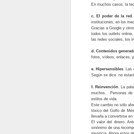
para implementar el plan
En muchos casos, la tec
estratégico de una empresa. Es
una extensión de la planeación
c. El poder de la red
.
estratégica, y se crean planes
O
instituciones, en los me
tácticos para todos los niveles de
una compañía. Las tácticas son
Gracias a Google y otro
La
las acciones específicas, pero no
todos los outlets onlin
de
muy detalladas, que se llevan a
las redes sociales, los 
ha
cabo para implementar la
estrategia.
d. Contenidos generad
La
fotos, vídeos, enlaces, 
l
di
e. Hipersensibles
. Las 
ta
Según se dice no estará
J
f. Reinvención
. La pal
muchos. Personas de 4
estilos de vida.
La
Este cambio no sólo afe
ge
tóxico del Golfo de Méxi
mu
llevarla a convertirse 
si
El valor del dinero. An
c
sinónimo de una recompe
injusticia. Ahora estos 