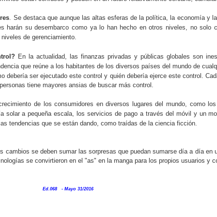
eres
. Se destaca que aunque las altas esferas de la política, la economía y 
es harán su desembarco como ya lo han hecho en otros niveles, no solo 
Qué es Liderazgo Colaborativo?
PR
 niveles de gerenciamiento.
24
La interdependencia de los actores de la cadena de valor y mayor
participación de la sociedad civil, grupos organizados y el
trol?
En la actualidad, las finanzas privadas y públicas globales son in
bierno; la era digital y mayor conexión global; un consumidor más
dencia que reúne a los habitantes de los diversos países del mundo de cualqui
nformado y cada vez más exigente en el mundo de los negocios, están
o debería ser ejecutado este control y quién debería ejerce este control. Ca
evando al límite las habilidades del líder quien en palabras de David D.
 personas tiene mayores ansias de buscar más control.
recimiento de los consumidores en diversos lugares del mundo, como los 
ía solar a pequeña escala, los servicios de pago a través del móvil y un mo
as tendencias que se están dando, como traídas de la ciencia ficción.
EL ARTE DE LA EJECUCION EN LOS NEGOCIOS.
EC
tos cambios se deben sumar las sorpresas que puedan sumarse día a día en
2
En publicaciones anteriores se ha abordado este importante
cnologías se convirtieron en el "as" en la manga para los propios usuarios y 
tema, el cual se convierte, con frecuencia por cierto, en el foco
 la gestión de todo Gerente que quiere alcanzar los mejores
esultados. No obstante, casi con la misma frecuencia, dejamos de
Ed.068 - Mayo 31/2016
do su importancia, la orientación al detalle y la real capacidad de
acer seguimiento.