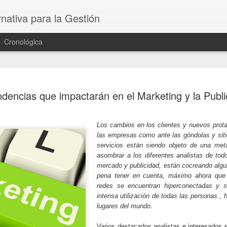
nativa para la Gestión
Cronológica
Planificaci
AUG
dencias que impactarán en el Marketing y la Publi
23
del mañan
El liderazgo exitoso en el 
hoy requerirá cultivar pensa
Los cambios en los clientes y nuevos protag
que puedan liderar de maner
las empresas como ante las góndolas y siti
al mismo tiempo posicionar 
servicios están siendo objeto de una me
siguiente.
asombrar a los diferentes analistas de tod
mercado y publicidad, están cocreando algu
A medida que la crisis del
pena tener en cuenta, máximo ahora que
ramificaciones a largo plazo
redes se encuentran hiperconectadas y 
realización de autopsias y 
intensa utilización de todas las personas ,
pueden parecer prematuras.
lugares del mundo
.
importante es demasiado c
sorpresa, y la próxima cri
Varios destacados analistas e interesados