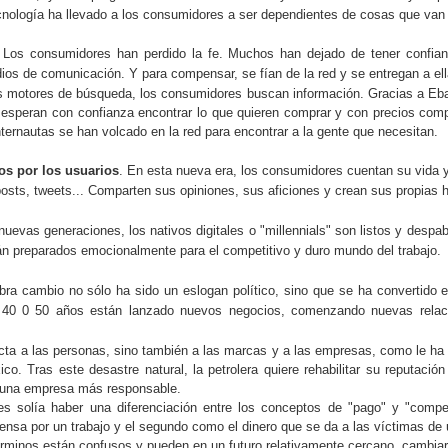
términos que han aparecido fruto
tradicional y conocido Feedback,
nología ha llevado a los consumidores a ser dependientes de cosas que van 
de la revolución tecnológica: Big
y para este mes de octubre de
Data, Machine Learning Industria
2020, traemos otro documento
 Los consumidores han perdido la fe. Muchos han dejado de tener confianz
Claves para la gestión estratégica de las
CT
4.0, Transformación Digital. Y
sobre este aspecto de
dios de comunicación. Y para compensar, se fían de la red y se entregan a ell
2
mucho se habla de transformación
organizaciones ante la Covid-19
importancia, máxime en em esta
s motores de búsqueda, los consumidores buscan información. Gracias a Eb
digital y muchos piensan que se
 vuelta a la normalidad y la capacidad para surgir con mayor fuerza
época del año en donde se
e, esperan con confianza encontrar lo que quieren comprar y con precios com
trata de tecnología, pero montar
penderá, significativamente, de la confianza que las compañías se
empiezan a preparar los cierres de
internautas se han volcado en la red para encontrar a la gente que necesitan.
un CRM, un ERP o un BPM lo
yan ganado en la gestión de la crisis.
año y al mismo tiempo se
puede hacer cualquiera, la
elaboran las estimaciones para el
os por los usuarios
. En esta nueva era, los consumidores cuentan su vida y
transformación digital significa
 crisis originada por la Covid-19 no tiene precedentes. Aunque a lo
2021.
posts, tweets... Comparten sus opiniones, sus aficiones y crean sus propias h
mucho más que todo
argo de la historia ha habido numerosos casos de pandemias, con
esto. Quédate con nosotros y
stintos niveles de impacto y afectación, ninguna ha sido tan global ni
nuevas generaciones, los nativos digitales o "millennials" son listos y despab
descubre qué es y qué no es la
n mediática.
Transformación Digital.
n preparados emocionalmente para el competitivo y duro mundo del trabajo.
¿Qué es VICA y por qué estas cuatro letras ayudan a
UL
abra cambio no sólo ha sido un eslogan político, sino que se ha convertido
22
las empresas a gestionar mejor la complejidad?
0 0 50 años están lanzado nuevos negocios, comenzando nuevas relac
 actual situación que vive la humanidad producto del covid-19 ha
cta a las personas, sino también a las marcas y a las empresas, como le ha 
nerado diversas situaciones que dan a entender la fragilidad del
co. Tras este desastre natural, la petrolera quiere rehabilitar su reputació
ndo actual y la falta de preparación para afrontar este tipo de
en una empresa más responsable.
tuaciones a pesar de los avances de la tecnología, la ciencia y las
tes solía haber una diferenciación entre los conceptos de "pago" y "comp
omunicaciones.
nsa por un trabajo y el segundo como el dinero que se da a las víctimas de 
términos están confusos y pueden en un futuro relativamente cercano, cambia