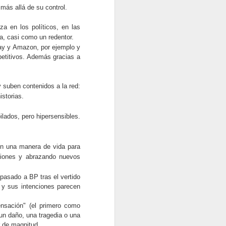
DÍA
más allá de su control.
La década que entra estará
marcada por la Inteligencia
a en los políticos, en las
Artificial y sus derivados como
a, casi como un redentor.
chatbots y búsqueda visuales,
ay y Amazon, por ejemplo y
póngase al tanto.
petitivos. Además gracias a
A medida que 2020 avanza y se
va terminando, el panorama
 suben contenidos a la red:
del marketing digital que abarca
istorias.
SEO, redes sociales, marketing
de contenido y que más está
ilados, pero hipersensibles.
experimentando un cambio
dramático, uno que las empresas
ya no pueden ignorar.
 en una manera de vida para
iones y abrazando nuevos
pasado a BP tras el vertido
n y sus intenciones parecen
ensación" (el primero como
un daño, una tragedia o una
r de magnitud.